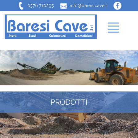
0376 710295
info@baresicave.it
PRODOTTI